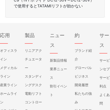
で使用するとTATAMIリフトが効かない
応用
製品
ニュー
約
サー
——
——
——
ス
ス
オフィスラ
リニアアク
ブランド紹
——
——
イン
チュエータ
介
新製品情報
サービ
メディカル
ー
グローバル
業界ニュー
ンセプ
ライン
スタンディ
ビジネス
ス
サービ
産業ライン
ングデスク
開発履歴
割引イベン
利点
ホームライ
電動リフト
私たちの強
ト
よくあ
ン
コントロー
み
問