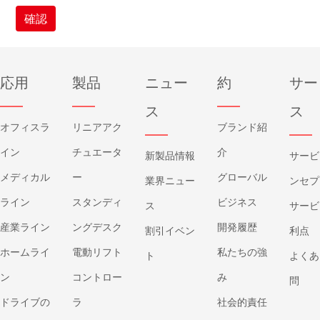
確認
応用
製品
ニュー
約
サー
——
——
——
ス
ス
オフィスラ
リニアアク
ブランド紹
——
——
イン
チュエータ
介
新製品情報
サービ
メディカル
ー
グローバル
業界ニュー
ンセプ
ライン
スタンディ
ビジネス
ス
サービ
産業ライン
ングデスク
開発履歴
割引イベン
利点
ホームライ
電動リフト
私たちの強
ト
よくあ
ン
コントロー
み
問
ドライブの
ラ
社会的責任