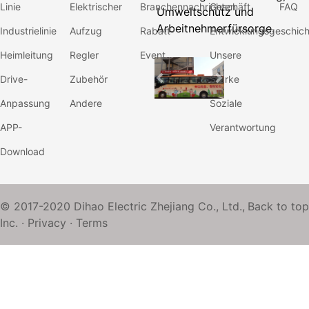
Linie
Elektrischer
Branchennachrichten
Geschäft
FAQ
Umweltschutz und
Arbeitnehmerfürsorge.
Industrielinie
Aufzug
Rabatt-
Entwicklungsgeschich
Heimleitung
Regler
Event
Unsere
Drive-
Zubehör
Stärke
Previous
Next
Anpassung
Andere
Soziale
APP-
Verantwortung
Download
© 2017-2020 Dihao Electric Zhejiang Co., Ltd.,
Back to top
Inc. ·
Privacy
·
Terms