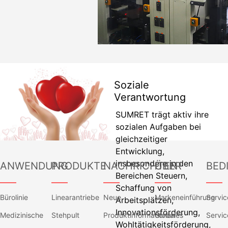
Soziale
Verantwortung
SUMRET trägt aktiv ihre
sozialen Aufgaben bei
gleichzeitiger
Entwicklung,
insbesondere in den
ANWENDUNG
PRODUKTE
NACHRICHTEN
ÜBER
BED
Bereichen Steuern,
——
——
——
——
——
Schaffung von
Bürolinie
Linearantriebe
Neue
Markeneinführung
Servi
Arbeitsplätzen,
Innovationsförderung,
Medizinische
Stehpult
Produktinformationen
Globales
Servic
Wohltätigkeitsförderung,