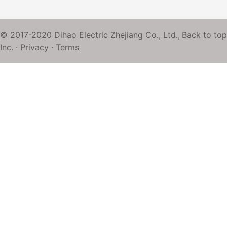
© 2017-2020 Dihao Electric Zhejiang Co., Ltd.,
Back to top
Inc. ·
Privacy
·
Terms