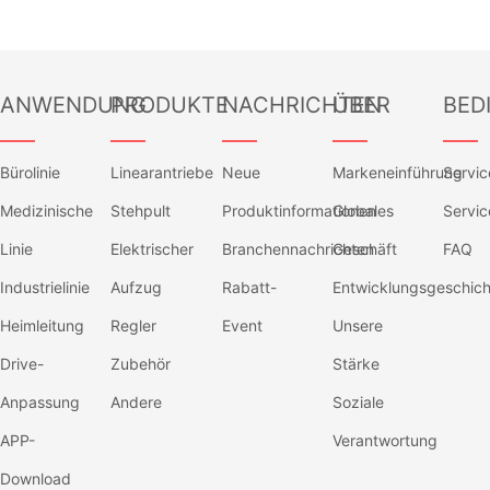
ANWENDUNG
PRODUKTE
NACHRICHTEN
ÜBER
BED
——
——
——
——
——
Bürolinie
Linearantriebe
Neue
Markeneinführung
Servi
Medizinische
Stehpult
Produktinformationen
Globales
Servic
Linie
Elektrischer
Branchennachrichten
Geschäft
FAQ
Industrielinie
Aufzug
Rabatt-
Entwicklungsgeschich
Heimleitung
Regler
Event
Unsere
Drive-
Zubehör
Stärke
Anpassung
Andere
Soziale
APP-
Verantwortung
Download