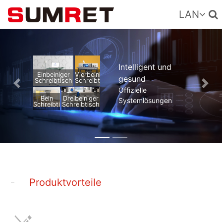
LAN
Intelligent und
Einbeiniger
Vierbeiniger
gesund
Schreibtisch
Schreibtisch
Previous
Nex
Offizielle
Bein
Dreibeiniger
Systemlösungen
Schreibtisch
Schreibtisch
Produktvorteile