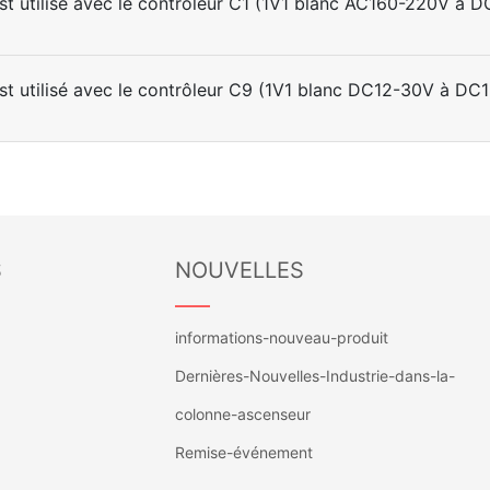
est utilisé avec le contrôleur C1 (1V1 blanc AC160-220V à 
est utilisé avec le contrôleur C9 (1V1 blanc DC12-30V à DC
S
NOUVELLES
——
informations-nouveau-produit
Dernières-Nouvelles-Industrie-dans-la-
colonne-ascenseur
Remise-événement