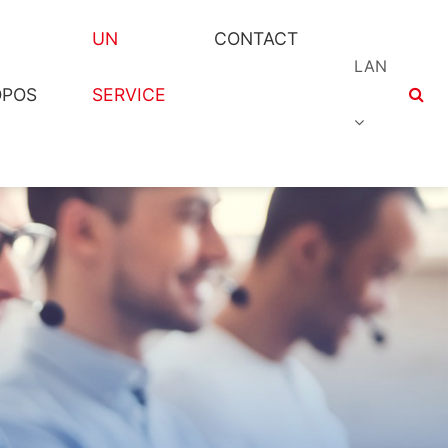
UN
CONTACT
LAN
OPOS
SERVICE
English
العربية
Le français
Deutsch
lingua italian
日本語
gne d'accueil
Notre force
Manette
Moteur-Accessoires
Personnalisation du
Responsabilité
Téléchargement de
autres
sociale
lecteur
l'application
한국어
Português (Po
русский