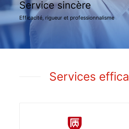
Service sincère
Efficacité, rigueur et professionnalisme
Services effic