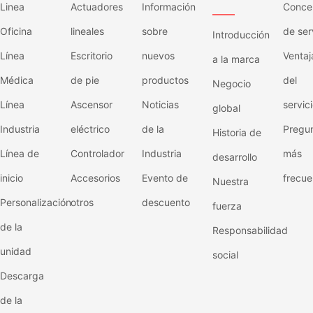
Linea
Actuadores
Información
Conce
——
Oficina
lineales
sobre
de ser
Introducción
Línea
Escritorio
nuevos
Ventaj
a la marca
Médica
de pie
productos
del
Negocio
Línea
Ascensor
Noticias
servic
global
Industria
eléctrico
de la
Pregu
Historia de
Línea de
Controlador
Industria
más
desarrollo
inicio
Accesorios
Evento de
frecue
Nuestra
Personalización
otros
descuento
fuerza
de la
Responsabilidad
unidad
social
Descarga
de la