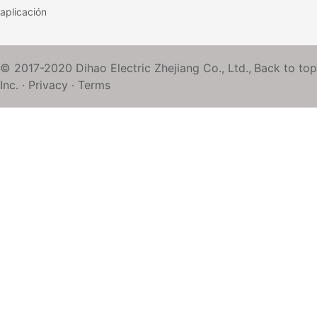
aplicación
© 2017-2020 Dihao Electric Zhejiang Co., Ltd.,
Back to top
Inc. ·
Privacy
·
Terms