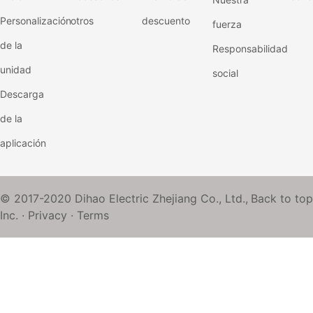
Personalización
otros
descuento
fuerza
de la
Responsabilidad
unidad
social
Descarga
de la
aplicación
© 2017-2020 Dihao Electric Zhejiang Co., Ltd.,
Back to top
Inc. ·
Privacy
·
Terms