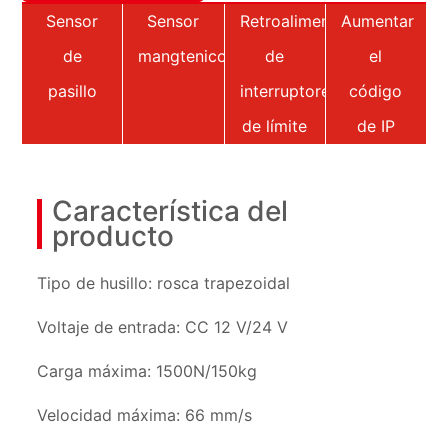
Sensor
Sensor
Retroalimentación
Aumentar
de
mangtenico
de
el
pasillo
interruptores
código
de límite
de IP
Característica del
producto
Tipo de husillo: rosca trapezoidal
Voltaje de entrada: CC 12 V/24 V
Carga máxima: 1500N/150kg
Velocidad máxima: 66 mm/s