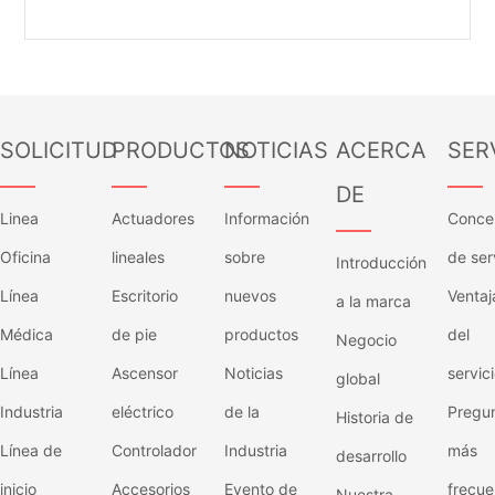
SOLICITUD
PRODUCTOS
NOTICIAS
ACERCA
SER
——
——
——
——
DE
Linea
Actuadores
Información
Conce
——
Oficina
lineales
sobre
de ser
Introducción
Línea
Escritorio
nuevos
Ventaj
a la marca
Médica
de pie
productos
del
Negocio
Línea
Ascensor
Noticias
servic
global
Industria
eléctrico
de la
Pregu
Historia de
Línea de
Controlador
Industria
más
desarrollo
inicio
Accesorios
Evento de
frecue
Nuestra