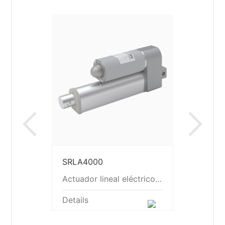
Previous
Ne
SRLA4000
Actuador lineal eléctrico SRLA4000
Details